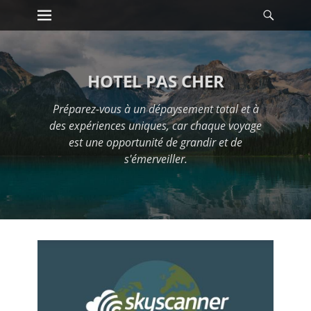
Premier menu
Reche
Passer
au
contenu
HOTEL PAS CHER
Préparez-vous à un dépaysement total et à
des expériences uniques, car chaque voyage
est une opportunité de grandir et de
s'émerveiller.