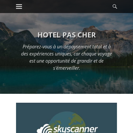
Premier menu
Reche
Passer
au
contenu
HOTEL PAS CHER
Préparez-vous à un dépaysement total et à
des expériences uniques, car chaque voyage
est une opportunité de grandir et de
s'émerveiller.