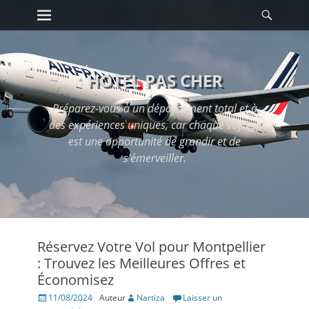
Premier menu
Reche
Passer
au
contenu
HOTEL PAS CHER
Préparez-vous à un dépaysement total et à
des expériences uniques, car chaque voyage
est une opportunité de grandir et de
s'émerveiller.
Réservez Votre Vol pour Montpellier
: Trouvez les Meilleures Offres et
Économisez
Posté
11/08/2024
Auteur
Nartiza
Laisser un