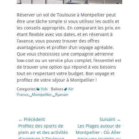
Réserver un vol de Toulouse à Montpellier peut
être une tâche simple si vous utilisez les outils et
les conseils appropriés. En comparant les prix, en
étant flexible avec vos dates, et en réservant à
l’avance, vous pouvez trouver des offres
avantageuses et profiter d’un voyage agréable.
Que vous choisissiez une compagnie aérienne
low-cost ou un service plus complet, l’essentiel est
de trouver une option qui répond à vos besoins
tout en respectant votre budget. Bon voyage et
profitez de votre séjour à Montpellier !
Categories
Vols
Balises
Air
France
,␣
Montpellier
,␣
Ryanair
Navigation
← Précédent
Suivant →
de
Article
Article
Profitez des sports de
Les Plages autour de
précédent:
suivant:
plein air et des activités
Montpellier : Où Aller
l’article
d’aventure à Toulouse
pour une Journée au