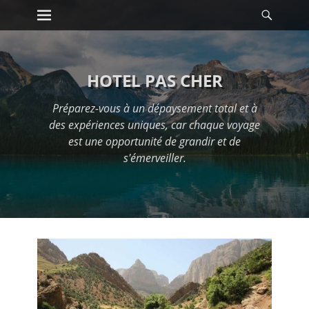
Premier menu
Reche
Passer
au
contenu
HOTEL PAS CHER
Préparez-vous à un dépaysement total et à
des expériences uniques, car chaque voyage
est une opportunité de grandir et de
s'émerveiller.