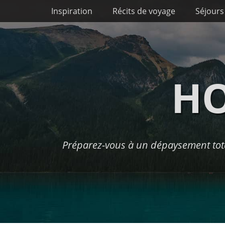
Premier menu
Passer
Inspiration
Récits de voyage
Séjours
au
contenu
HO
Préparez-vous à un dépaysement tota