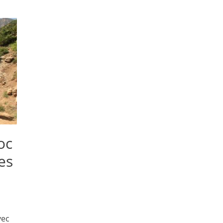
oc
es
vec