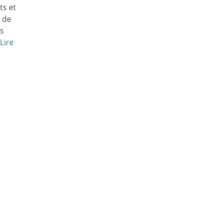
ts et
e de
es
Lire