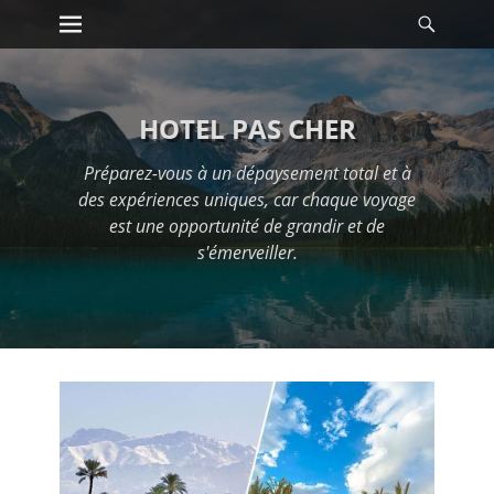
Premier menu
Reche
Passer
au
contenu
HOTEL PAS CHER
Préparez-vous à un dépaysement total et à
des expériences uniques, car chaque voyage
est une opportunité de grandir et de
s'émerveiller.